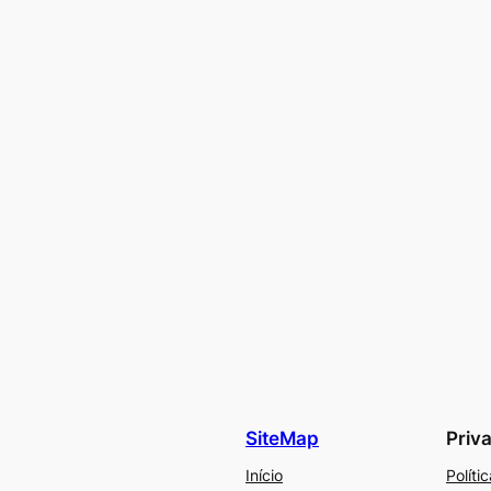
SiteMap
Priv
Início
Políti