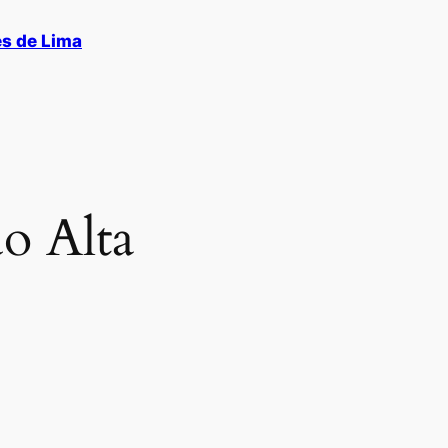
es de Lima
ão Alta