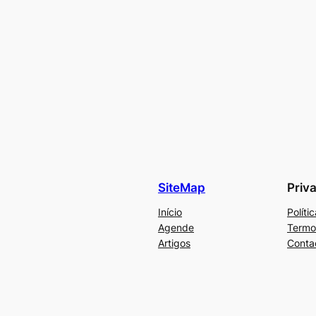
SiteMap
Priv
Início
Políti
Agende
Termo
Artigos
Conta