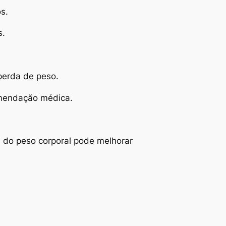
s.
s.
perda de peso.
omendação médica.
% do peso corporal pode melhorar