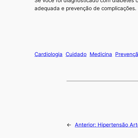
Se você foi diagnosticado com diabetes o
adequada e prevenção de complicações. C
Cardiologia
Cuidado
Medicina
Prevenç
←
Anterior:
Hipertensão Art