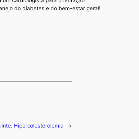
 um cardiologista para orientação
anejo do diabetes e do bem-estar geral!
inte:
Hipercolesterolemia
→