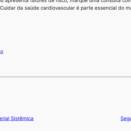
u apresenta fatores de risco, marque uma consulta com
uidar da saúde cardiovascular é parte essencial do m
ão
erial Sistêmica
Segu